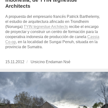
Architects
A propuesta del empresario francés Patrick Barthelemy,
el estudio de arquitectura afincado en Trondheim
(Noruega)
TYIN tegnestue Architects
recibe el encargo
de proyectar y construir un centro de formación para la
cooperativa indonesia de producción de canela
Cassia
Co-op
, en la localidad de Sungai Penuh, situada en la
provincia de Sumatra.
Publicado
15.11.2012
https://www.experimenta.es/author/ursicino-
Ursicino Endaman Nsé
el
endaman-
nse/