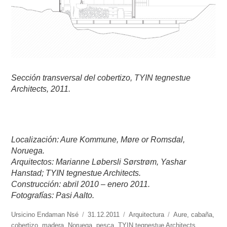
Sección transversal del cobertizo, TYIN tegnestue
Architects, 2011.
Localización: Aure Kommune, Møre or Romsdal,
Noruega.
Arquitectos: Marianne Løbersli Sørstrøm, Yashar
Hanstad; TYIN tegnestue Architects.
Construcción: abril 2010 – enero 2011.
Fotografías: Pasi Aalto.
https://www.experimenta.es/author/ursicino-
Ursicino Endaman Nsé
Publicado
31.12.2011
Categorías
Arquitectura
Etiquetas
Aure
,
cabaña
,
endaman-
cobertizo
,
madera
,
Noruega
el
,
pesca
,
TYIN tegnestue Architects