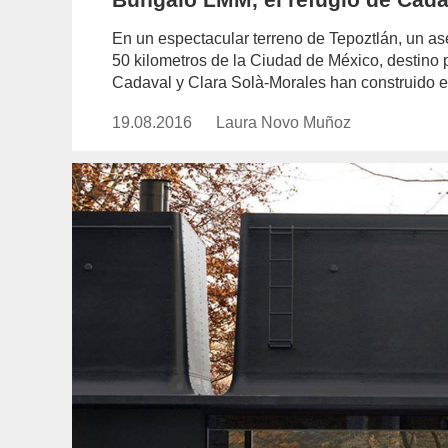
En un espectacular terreno de Tepoztlán, un as
50 kilometros de la Ciudad de México, destino 
Cadaval y Clara Solà-Morales han construido 
19.08.2016
Publicado
Laura Novo Muñoz
https://www.experimenta.es/auth
el
novo-
munoz/