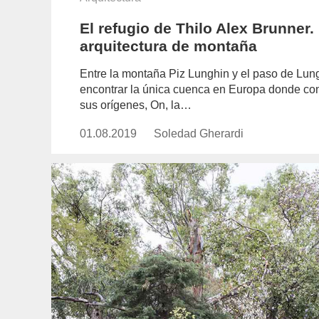
El refugio de Thilo Alex Brunner.
arquitectura de montaña
Entre la montaña Piz Lunghin y el paso de Lungh
encontrar la única cuenca en Europa donde conver
sus orígenes, On, la…
01.08.2019
Publicado
Soledad Gherardi
https://www.experimenta.es/aut
el
gherardi/