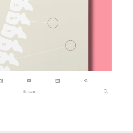
Instagram
YouTube
LinkedIn
Contacto
BUSCA
Buscar
por: