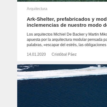
Arquitectura
Ark-Shelter, prefabricados y mod
inclemencias de nuestro modo d
Los arquitectos Michiel De Backer y Martin Mik
apuesta por la arquitectura modular pensada p
palabras, «escapar del estrés, las obligaciones 
14.01.2020
Publicado
Cristóbal Páez
https://www.experimenta.es/auth
el
paez/