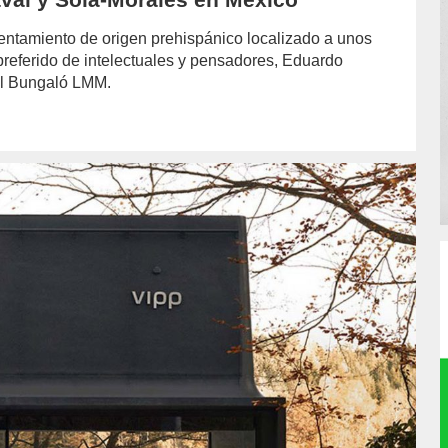
entamiento de origen prehispánico localizado a unos
preferido de intelectuales y pensadores, Eduardo
el Bungaló LMM.
or/laura-