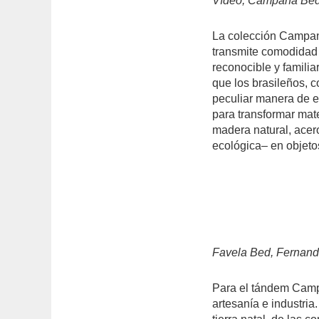
Vídeo, Campana Bed
La colección Campa
transmite comodidad 
reconocible y famili
que los brasileños, 
peculiar manera de e
para transformar mat
madera natural, acero
ecológica– en objetos
Favela Bed, Fernan
Para el tándem Campa
artesanía e industria