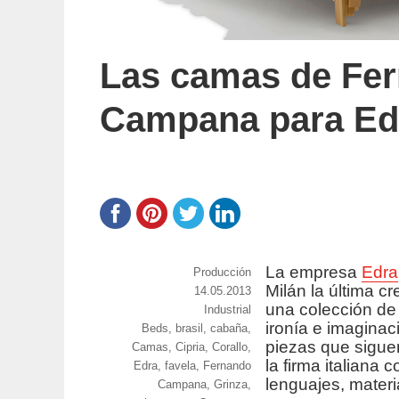
Las camas de Fe
Campana para Ed
La empresa
Edra
https://www.experimenta.es/author/prod
Producción
Milán la última c
Publicado
14.05.2013
una colección de
el
Categorías
Industrial
ironía e imaginac
Etiquetas
Beds
,
brasil
,
cabaña
,
piezas que sigue
Camas
,
Cipria
,
Corallo
,
la firma italiana
Edra
,
favela
,
Fernando
lenguajes, materi
Campana
,
Grinza
,