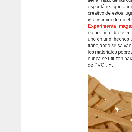
tierra natal, de las 
espontánea que anima
creativo de estos lu
«construyendo muebl
Experimenta_maga
no por una libre elec
uno en uno, hechos a 
trabajando se salvan
los materiales pobre
nunca se utilizan par
de PVC…».