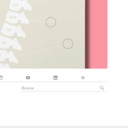
Instagram
YouTube
LinkedIn
Contacto
BUSCA
Buscar
por: