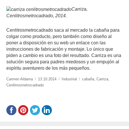
Carriza,
Cenlitrosmetrocadrado, 2014.
Cenlitrosmetrocadrado saca al mercado la cabaña para
colgar como producto, pero también como diseño al
poner a disposición en su web un enlace con las
instrucciones de fabricación y montaje. Lo único que
piden a cambio es una foto del resultado. Carriza es una
solución segura para padres miedosos y un empujón al
espíritu aventurero de los más pequeños.
https://www.experimenta.es/author/carmen-
Carmen Aldama
Publicado
13.10.2014
Categorías
Industrial
Etiquetas
cabaña
,
Carriza
,
aldama/
Cenlitrosmetrocadrado
el