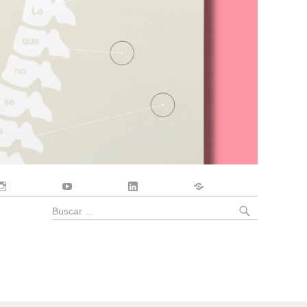
Instagram
YouTube
LinkedIn
Contacto
BUSCA
Buscar
por: