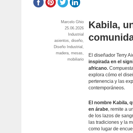
Kabila, u
https://www.experimenta.es/author/marcel
Marcelo Ghio
ghio/
Publicado
25.06.2026
comunidad
el
Categorías
Industrial
Etiquetas
asientos
,
diseño
,
Diseño Industrial
,
madera
,
mesas
,
El diseñador Terry A
mobiliario
inspirada en el signi
africano.
Compuesta p
explora cómo el dise
pertenencia y las ex
contemporáneos.
El nombre Kabila, qu
en árabe
, remite a 
de los lazos de sang
las tradiciones y la 
como lugar de encuent