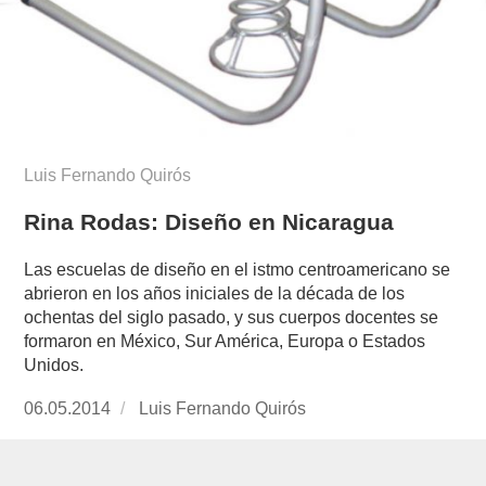
Luis Fernando Quirós
Rina Rodas: Diseño en Nicaragua
Las escuelas de diseño en el istmo centroamericano se
abrieron en los años iniciales de la década de los
ochentas del siglo pasado, y sus cuerpos docentes se
formaron en México, Sur América, Europa o Estados
Unidos.
Publicado
06.05.2014
https://www.experimenta.es/author/luis-
Luis Fernando Quirós
el
fernando-
quiros/