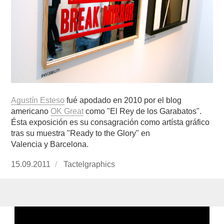
Agustín Esteso
fué apodado en 2010 por el blog
americano
OK Great
como "El Rey de los Garabatos".
Ésta exposición es su consagración como artísta gráfico
tras su muestra "Ready to the Glory" en
Valencia y Barcelona.
Publicado
15.09.2011
https://www.experimenta.es/author/Tactelgraph
Tactelgraphics
el