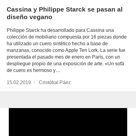
Cassina y Philippe Starck se pasan al
diseño vegano
Philippe Starck ha desarrollado para Cassina una
colección de mobiliario compuesta por 16 piezas donde
ha utilizado un cuero sintético hecho a base de
manzanas, conocido como Apple Ten Lork. La serie fue
presentada el pasado mes de enero en París, con un
despliegue propio de una exposición de arte. «Un sofá
de cuero es hermoso y…
Publicado
15.02.2019
https://www.experimenta.es/author/cristobal-
Cristóbal Páez
el
paez/