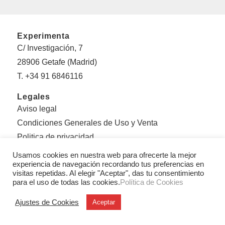
Experimenta
C/ Investigación, 7
28906 Getafe (Madrid)
T. +34 91 6846116
Legales
Aviso legal
Condiciones Generales de Uso y Venta
Politica de privacidad
Política de cookies
Usamos cookies en nuestra web para ofrecerte la mejor
experiencia de navegación recordando tus preferencias en
Sobre Experimenta
visitas repetidas. Al elegir "Aceptar", das tu consentimiento
para el uso de todas las cookies.
Política de Cookies
Editorial Experimenta
Equipo
Ajustes de Cookies
Aceptar
Con el apoyo de: