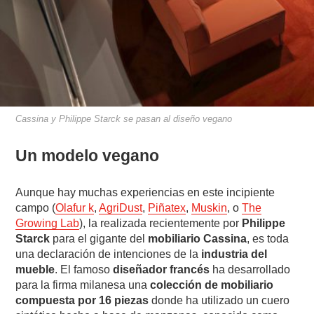
Cassina y Philippe Starck se pasan al diseño vegano
Un modelo vegano
Aunque hay muchas experiencias en este incipiente
campo (
Olafur k
,
AgriDust
,
Piñatex
,
Muskin
, o
The
Growing Lab
), la realizada recientemente por
Philippe
Starck
para el gigante del
mobiliario Cassina
, es toda
una declaración de intenciones de la
industria del
mueble
. El famoso
diseñador francés
ha desarrollado
para la firma milanesa una
colección de mobiliario
compuesta por 16 piezas
donde ha utilizado un cuero