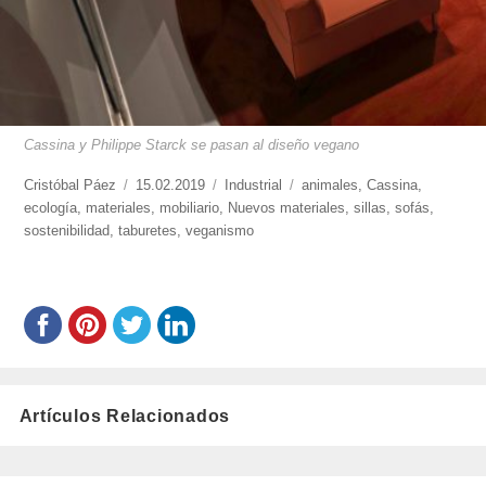
Cassina y Philippe Starck se pasan al diseño vegano
https://www.experimenta.es/author/cristobal-
Cristóbal Páez
Publicado
15.02.2019
Categorías
Industrial
Etiquetas
animales
,
Cassina
,
paez/
ecología
,
materiales
el
,
mobiliario
,
Nuevos materiales
,
sillas
,
sofás
,
sostenibilidad
,
taburetes
,
veganismo
Artículos Relacionados