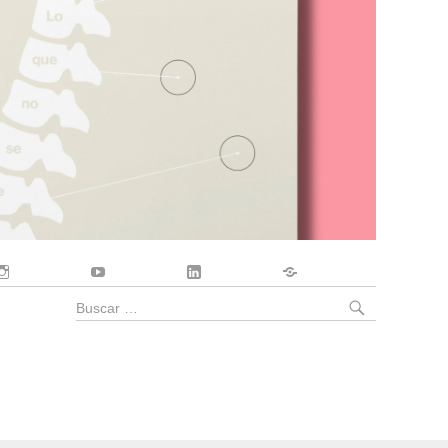
Instagram
YouTube
LinkedIn
Contacto
BUSCA
Buscar
por: