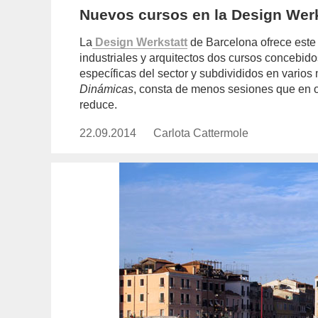
Nuevos cursos en la Design Werk
La
Design Werkstatt
de Barcelona ofrece este 
industriales y arquitectos dos cursos concebi
específicas del sector y subdivididos en varios 
Dinámicas
, consta de menos sesiones que en oc
reduce.
22.09.2014
Publicado
Carlota Cattermole
https://www.experimenta.es/au
el