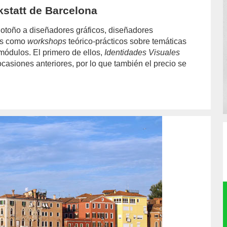
statt de Barcelona
otoño a diseñadores gráficos, diseñadores
dos como
workshops
teórico-prácticos sobre temáticas
módulos. El primero de ellos,
Identidades Visuales
asiones anteriores, por lo que también el precio se
thor/Carlota%20Cattermole/