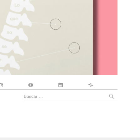
Instagram
YouTube
LinkedIn
Contacto
BUSCA
Buscar
por: