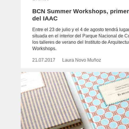
BCN Summer Workshops, primera 
del IAAC
Entre el 23 de julio y el 4 de agosto tendrá lu
situada en el interior del Parque Nacional de C
los talleres de verano del Instituto de Arqui
Workshops.
21.07.2017
Publicado
Laura Novo Muñoz
https://www.experimenta.es/auth
el
novo-
munoz/