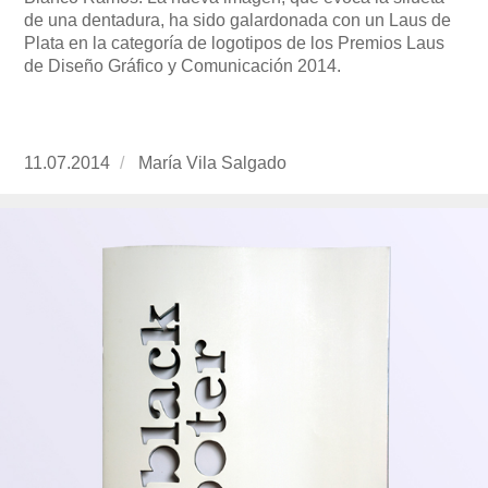
de una dentadura, ha sido galardonada con un Laus de
Plata en la categoría de logotipos de los Premios Laus
de Diseño Gráfico y Comunicación 2014.
Publicado
11.07.2014
https://www.experimenta.es/author/mariavila/
María Vila Salgado
el