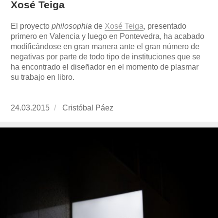
Xosé Teiga
El proyecto
philosophia
de
Xosé Teiga
, presentado
primero en Valencia y luego en Pontevedra, ha acabado
modificándose en gran manera ante el gran número de
negativas por parte de todo tipo de instituciones que se
ha encontrado el diseñador en el momento de plasmar
su trabajo en libro.
Publicado
24.03.2015
https://www.experimenta.es/author/cristobal-
Cristóbal Páez
el
paez/