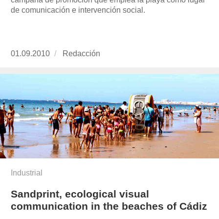
de comunicación e intervención social.
Publicado
01.09.2010
https://www.experimenta.es/author/redaccion/
Redacción
el
Industrial
Sandprint, ecological visual
communication in the beaches of Cádiz