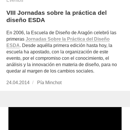
Eventos
VIII Jornadas sobre la práctica del
diseño ESDA
En 2006, la Escuela de Diseño de Aragón celebró las
primeras
Jornadas Sobre la Práctica del Diseño
ESDA
. Desde aquélla primera edición hasta hoy, la
escuela ha apostado, con la organización de este
evento, por el compromiso con el conocimiento, el
análisis y la innovación en materia de diseño, para no
quedar al margen de los cambios sociales.
Publicado
24.04.2014
https://www.experimenta.es/author/pia/
Pía Minchot
el