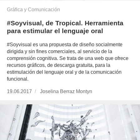
Gráfica y Comunicación
#Soyvisual, de Tropical. Herramienta
para estimular el lenguaje oral
#Soyvisual es una propuesta de diseño socialmente
dirigida y sin fines comerciales, al servicio de la
comprensión cognitiva. Se trata de una web que ofrece
recursos gráficos, de descarga gratuita, para la
estimulación del lenguaje oral y de la comunicación
funcional.
Publicado
19.06.2017
https://www.experimenta.es/author/joselina-
Joselina Berraz Montyn
el
berraz-
montyn/