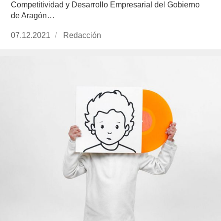
Competitividad y Desarrollo Empresarial del Gobierno
de Aragón…
Publicado
07.12.2021
https://www.experimenta.es/author/redaccion/
Redacción
el