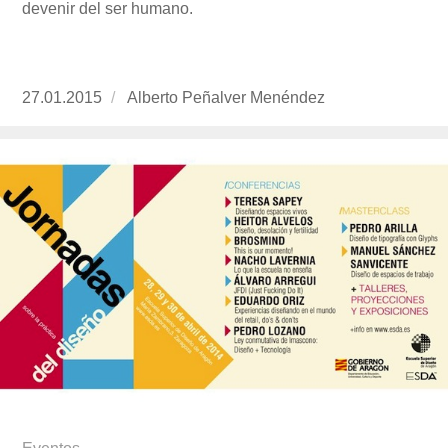
devenir del ser humano.
Publicado
27.01.2015
https://www.experimenta.es/author/alberto-
Alberto Peñalver Menéndez
el
penalver-
menendez/