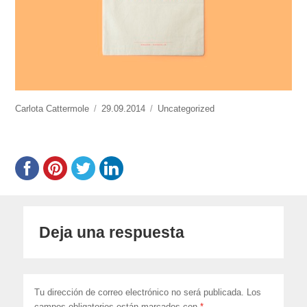
https://www.experimenta.es/author/Carlota%20Cattermole/
Carlota Cattermole
Publicado
29.09.2014
Categorías
Uncategorized
el
Deja una respuesta
Tu dirección de correo electrónico no será publicada.
Los
campos obligatorios están marcados con
*