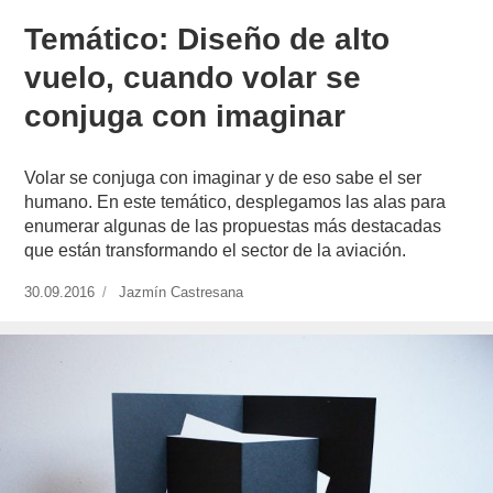
Temático: Diseño de alto
vuelo, cuando volar se
conjuga con imaginar
Volar se conjuga con imaginar y de eso sabe el ser
humano. En este temático, desplegamos las alas para
enumerar algunas de las propuestas más destacadas
que están transformando el sector de la aviación.
Publicado
30.09.2016
https://www.experimenta.es/author/jazmin-
Jazmín Castresana
el
castresana/