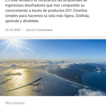
En este temático te mostramos las propuestas de
ingeniosos diseñadores que han compartido su
conocimiento a través de productos DIY. Diseños
simples para hacernos la vida más ligera. Disfruta,
aprende y diviértete.
Publicado
14.10.2016
https://www.experimenta.es/author/jazmin-
Jazmín Castresana
el
castresana/
Miscelánea