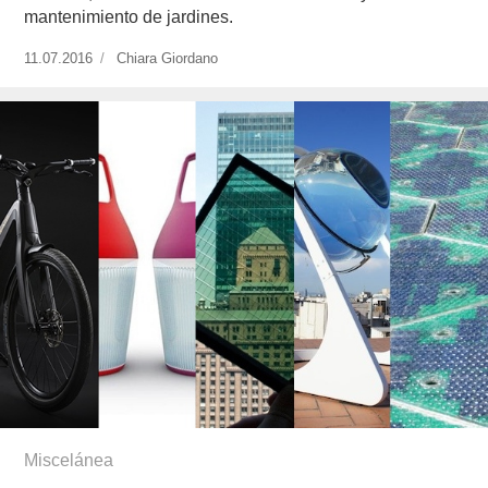
mantenimiento de jardines.
Publicado
11.07.2016
https://www.experimenta.es/author/chiara-
Chiara Giordano
el
giordano/
Miscelánea