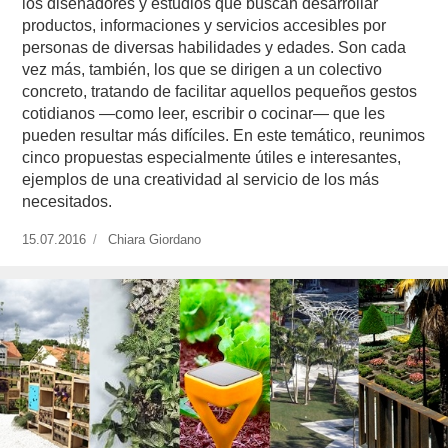
los diseñadores y estudios que buscan desarrollar
productos, informaciones y servicios accesibles por
personas de diversas habilidades y edades. Son cada
vez más, también, los que se dirigen a un colectivo
concreto, tratando de facilitar aquellos pequeños gestos
cotidianos —como leer, escribir o cocinar— que les
pueden resultar más difíciles. En este temático, reunimos
cinco propuestas especialmente útiles e interesantes,
ejemplos de una creatividad al servicio de los más
necesitados.
Publicado
15.07.2016
https://www.experimenta.es/author/chiara-
Chiara Giordano
el
giordano/