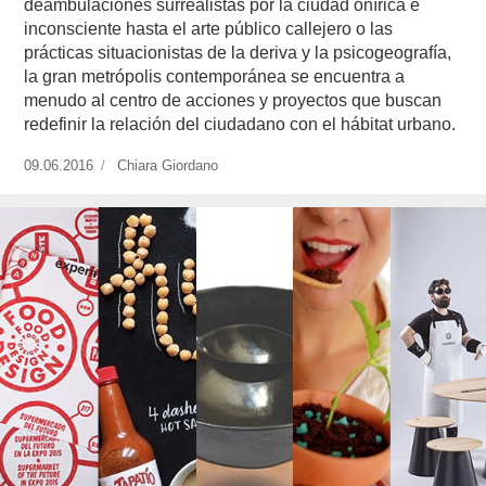
deambulaciones surrealistas por la ciudad onírica e
inconsciente hasta el arte público callejero o las
prácticas situacionistas de la deriva y la psicogeografía,
la gran metrópolis contemporánea se encuentra a
menudo al centro de acciones y proyectos que buscan
redefinir la relación del ciudadano con el hábitat urbano.
Publicado
09.06.2016
https://www.experimenta.es/author/chiara-
Chiara Giordano
el
giordano/