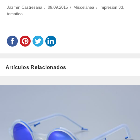
https://www.experimenta.es/author/jazmin-
Jazmín Castresana
Publicado
09.09.2016
Categorías
Miscelánea
Etiquetas
impresion 3d
,
castresana/
tematico
el
Artículos Relacionados