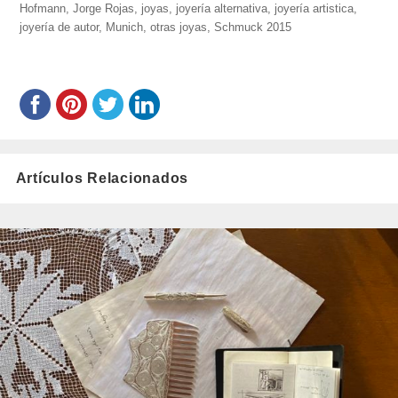
rojas/
Hofmann
,
Jorge Rojas
el
,
joyas
,
joyería alternativa
,
joyería artistica
,
joyería de autor
,
Munich
,
otras joyas
,
Schmuck 2015
Artículos Relacionados