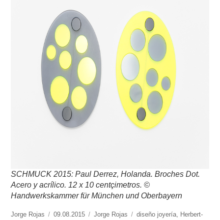
SCHMUCK 2015: Paul Derrez, Holanda. Broches Dot.
Acero y acrílico. 12 x 10 centçimetros. ©
Handwerkskammer für München und Oberbayern
https://www.experimenta.es/author/jorge-
Jorge Rojas
Publicado
09.08.2015
Categorías
Jorge Rojas
Etiquetas
diseño joyería
,
Herbert-