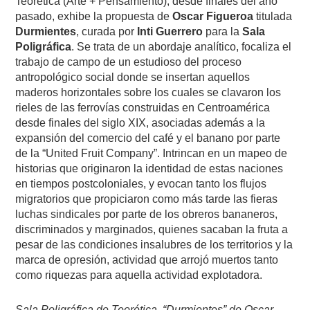
Teorética (Arte + Pensamiento), desde finales del año
pasado, exhibe la propuesta de
Oscar Figueroa
titulada
Durmientes
, curada por
Inti Guerrero
para la
Sala
Poligráfica
. Se trata de un abordaje analítico, focaliza el
trabajo de campo de un estudioso del proceso
antropológico social donde se insertan aquellos
maderos horizontales sobre los cuales se clavaron los
rieles de las ferrovías construidas en Centroamérica
desde finales del siglo XIX, asociadas además a la
expansión del comercio del café y el banano por parte
de la “United Fruit Company”. Intrincan en un mapeo de
historias que originaron la identidad de estas naciones
en tiempos postcoloniales, y evocan tanto los flujos
migratorios que propiciaron como más tarde las fieras
luchas sindicales por parte de los obreros bananeros,
discriminados y marginados, quienes sacaban la fruta a
pesar de las condiciones insalubres de los territorios y la
marca de opresión, actividad que arrojó muertos tanto
como riquezas para aquella actividad explotadora.
Sala Poligráfica de Teorética, “Durmientes” de Oscar