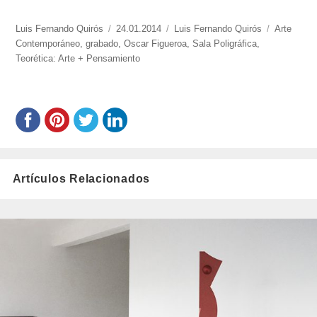
https://www.experimenta.es/author/luis-
Luis Fernando Quirós
Publicado
24.01.2014
Categorías
Luis Fernando Quirós
Etiquetas
Arte
fernando-
Contemporáneo
,
grabado
el
,
Oscar Figueroa
,
Sala Poligráfica
,
quiros/
Teorética: Arte + Pensamiento
Artículos Relacionados