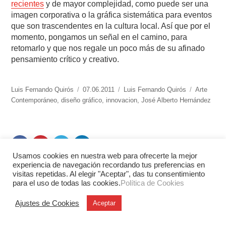
recientes
y de mayor complejidad, como puede ser una
imagen corporativa o la gráfica sistemática para eventos
que son trascendentes en la cultura local. Así que por el
momento, pongamos un señal en el camino, para
retomarlo y que nos regale un poco más de su afinado
pensamiento crítico y creativo.
https://www.experimenta.es/author/luis-
Luis Fernando Quirós
Publicado
07.06.2011
Categorías
Luis Fernando Quirós
Etiquetas
Arte
fernando-
Contemporáneo
,
diseño gráfico
el
,
innovacion
,
José Alberto Hernández
quiros/
Usamos cookies en nuestra web para ofrecerte la mejor
experiencia de navegación recordando tus preferencias en
visitas repetidas. Al elegir "Aceptar", das tu consentimiento
para el uso de todas las cookies.
Política de Cookies
Artículos Relacionados
Ajustes de Cookies
Aceptar