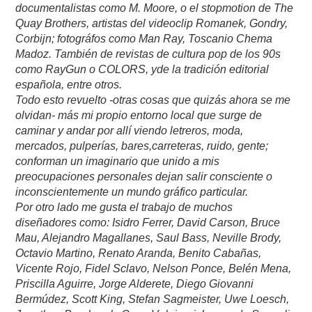
documentalistas como M. Moore, o el stopmotion de The
Quay Brothers, artistas del videoclip Romanek, Gondry,
Corbijn; fotográfos como Man Ray, Toscanio Chema
Madoz. También de revistas de cultura pop de los 90s
como RayGun o COLORS, yde la tradición editorial
española, entre otros.
Todo esto revuelto -otras cosas que quizás ahora se me
olvidan- más mi propio entorno local que surge de
caminar y andar por allí viendo letreros, moda,
mercados, pulperías, bares,carreteras, ruido, gente;
conforman un imaginario que unido a mis
preocupaciones personales dejan salir consciente o
inconscientemente un mundo gráfico particular.
Por otro lado me gusta el trabajo de muchos
diseñadores como: Isidro Ferrer, David Carson, Bruce
Mau, Alejandro Magallanes, Saul Bass, Neville Brody,
Octavio Martino, Renato Aranda, Benito Cabañas,
Vicente Rojo, Fidel Sclavo, Nelson Ponce, Belén Mena,
Priscilla Aguirre, Jorge Alderete, Diego Giovanni
Bermúdez, Scott King, Stefan Sagmeister, Uwe Loesch,