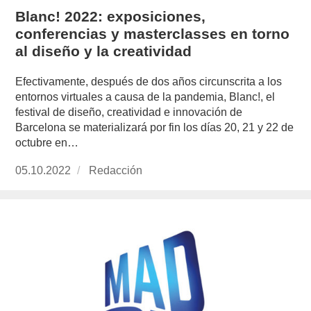
Blanc! 2022: exposiciones,
conferencias y masterclasses en torno
al diseño y la creatividad
Efectivamente, después de dos años circunscrita a los
entornos virtuales a causa de la pandemia, Blanc!, el
festival de diseño, creatividad e innovación de
Barcelona se materializará por fin los días 20, 21 y 22 de
octubre en…
Publicado
05.10.2022
https://www.experimenta.es/author/redaccion/
Redacción
el