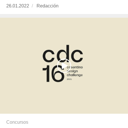
Publicado
26.01.2022
https://www.experimenta.es/author/redaccion/
Redacción
el
Concursos