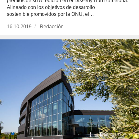
premios de su 8ª edición en el Disseny Hub Barcelona.
Alineado con los objetivos de desarrollo
sostenible promovidos por la ONU, el…
Publicado
16.10.2019
https://www.experimenta.es/author/redaccion/
Redacción
el