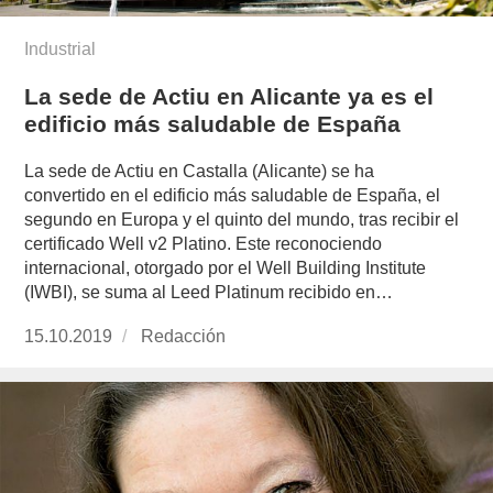
Industrial
La sede de Actiu en Alicante ya es el
edificio más saludable de España
La sede de Actiu en Castalla (Alicante) se ha
convertido en el edificio más saludable de España, el
segundo en Europa y el quinto del mundo, tras recibir el
certificado Well v2 Platino. Este reconociendo
internacional, otorgado por el Well Building Institute
(IWBI), se suma al Leed Platinum recibido en…
Publicado
15.10.2019
https://www.experimenta.es/author/redaccion/
Redacción
el