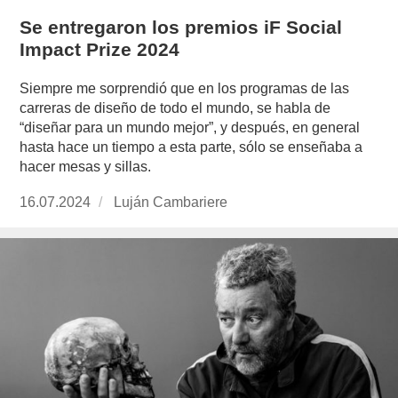
Se entregaron los premios iF Social
Impact Prize 2024
Siempre me sorprendió que en los programas de las
carreras de diseño de todo el mundo, se habla de
“diseñar para un mundo mejor”, y después, en general
hasta hace un tiempo a esta parte, sólo se enseñaba a
hacer mesas y sillas.
Publicado
16.07.2024
https://www.experimenta.es/author/lujan-
Luján Cambariere
el
cambariere/