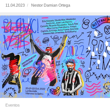
Publicado
11.04.2023
https://www.experimenta.es/author/nestor-
Nestor Damian Ortega
el
damian-
ortega/
Eventos