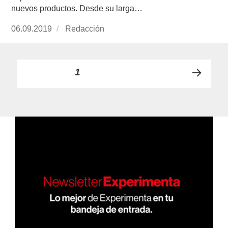
nuevos productos. Desde su larga…
Publicado
06.09.2019
https://www.experimenta.es/author/redaccion/
Redacción
el
Paginación
PÁGINA
1
PRÓ
de
XIMA
PÁGI
entradas
NA