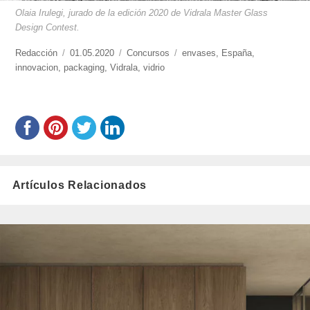
Olaia Irulegi, jurado de la edición 2020 de Vidrala Master Glass
Design Contest.
https://www.experimenta.es/author/redaccion/
Redacción
Publicado
01.05.2020
Categorías
Concursos
Etiquetas
envases
,
España
,
innovacion
,
packaging
el
,
Vidrala
,
vidrio
Artículos Relacionados