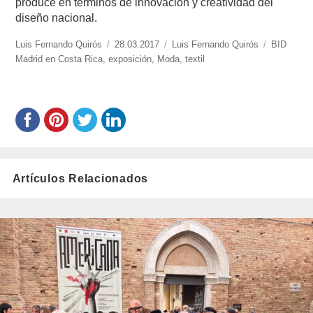
produce en términos de innovación y creatividad del
diseño nacional.
https://www.experimenta.es/author/luis-
Luis Fernando Quirós
Publicado
28.03.2017
Categorías
Luis Fernando Quirós
Etiquetas
BID
fernando-
Madrid en Costa Rica
,
exposición
el
,
Moda
,
textil
quiros/
Artículos Relacionados