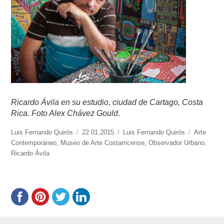
Ricardo Ávila en su estudio, ciudad de Cartago, Costa
Rica. Foto Alex Chávez Gould
.
https://www.experimenta.es/author/luis-
Luis Fernando Quirós
Publicado
22.01.2015
Categorías
Luis Fernando Quirós
Etiquetas
Arte
fernando-
Contemporáneo
,
Museo de Arte Costarricense
el
,
Observador Urbano
,
quiros/
Ricardo Ávila