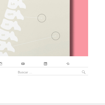
Instagram
YouTube
LinkedIn
Contacto
BUSCA
Buscar
por: