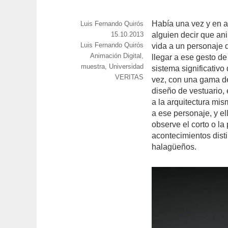
Había una vez y en a
https://www.experimenta.es/author/luis-
Luis Fernando Quirós
fernando-
Publicado
15.10.2013
alguien decir que ani
quiros/
Categorías
Luis Fernando Quirós
el
vida a un personaje 
Etiquetas
Animación Digital
,
llegar a ese gesto d
muestra
,
Universidad
sistema significativo
VERITAS
vez, con una gama de 
diseño de vestuario, 
a la arquitectura mis
a ese personaje, y e
observe el corto o la
acontecimientos disti
halagüeños.