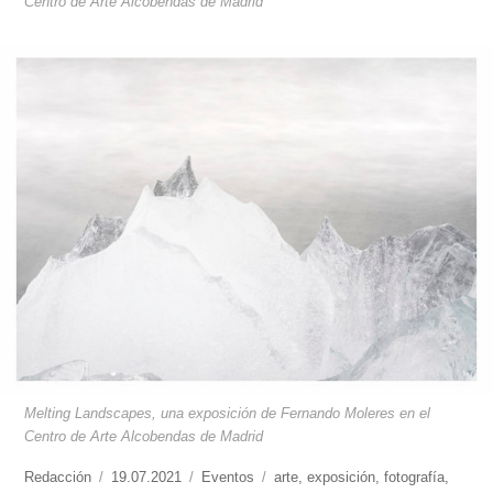
Centro de Arte Alcobendas de Madrid
Melting Landscapes, una exposición de Fernando Moleres en el
Centro de Arte Alcobendas de Madrid
https://www.experimenta.es/author/redaccion/
Redacción
Publicado
19.07.2021
Categorías
Eventos
Etiquetas
arte
,
exposición
,
fotografía
,