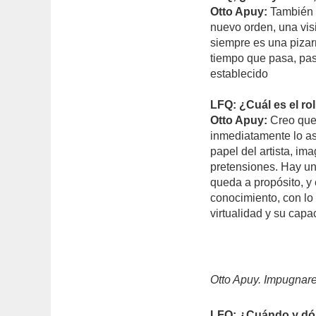
Otto Apuy:
También “
nuevo orden, una visi
siempre es una pizar
tiempo que pasa, pas
establecido
LFQ: ¿Cuál es el ro
Otto Apuy:
Creo que 
inmediatamente lo as
papel del artista, im
pretensiones. Hay un
queda a propósito, y 
conocimiento, con lo 
virtualidad y su capa
Otto Apuy. Impugnar
LFQ: ¿Cuándo y dón