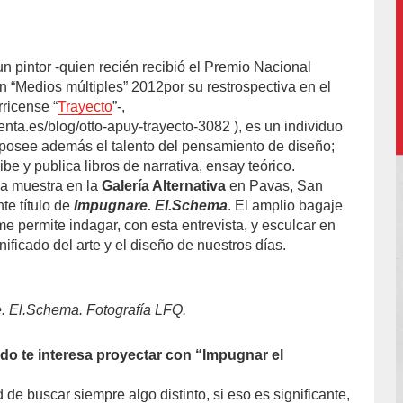
 pintor -quien recién recibió el Premio Nacional
n “Medios múltiples” 2012por su restrospectiva en el
ricense “
Trayecto
”-,
nta.es/blog/otto-apuy-trayecto-3082 ), es un individuo
 posee además el talento del pensamiento de diseño;
ibe y publica libros de narrativa, ensay teórico.
na muestra en la
Galería Alternativa
en Pavas, San
nte título de
Impugnare. El.Schema
. El amplio bagaje
me permite indagar, con esta entrevista, y esculcar en
nificado del arte y el diseño de nuestros días.
. El.Schema. Fotografía LFQ.
do te interesa proyectar con “Impugnar el
 de buscar siempre algo distinto, si eso es significante,