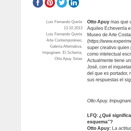
Otto Apuy
mas que un
https://www.experimenta.es/author/luis-
Luis Fernando Quirós
fernando-
Publicado
13.10.2013
Aquileo Echeverría e
quiros/
Categorías
Luis Fernando Quirós
el
Museo de Arte Costar
Etiquetas
Arte Contemporáneo
,
(https://www.experime
Galería Alternativa
,
super creativo quien
Impugnare. El.Schema
,
como intelectual escr
Otto Apuy Sirias
Actualmente tiene u
José, con el inquieta
del que es portador, 
sus respuestas el sig
Otto Apuy. Impugnare
LFQ: ¿Qué significa
esquema”?
Otto Apuy:
La actitud