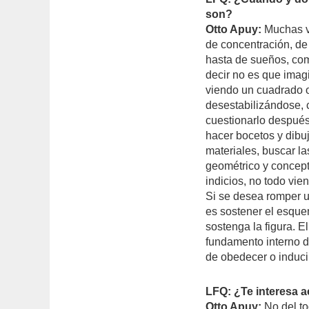
son?
Otto Apuy:
Muchas v
de concentración, de 
hasta de sueños, com
decir no es que imag
viendo un cuadrado o
desestabilizándose, 
cuestionarlo después
hacer bocetos y dibu
materiales, buscar la
geométrico y concept
indicios, no todo vie
Si se desea romper u
es sostener el esquem
sostenga la figura. E
fundamento interno d
de obedecer o inducir
LFQ: ¿Te interesa a
Otto Apuy:
No del t