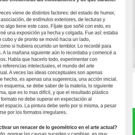
eces viene de distintos factores: del estado de humor,
asociación, de estímulos exteriores, de lecturas y
o algo tiene este caso. Fíjate que soñé con esto, es
iné una exposición ya hecha y colgada. Fue así: estaba
 cubo y de pronto se movió hacia un lado,
como si hubiera ocurrido un temblor. Lo recordé para
. A la mañana siguiente aún lo recordaba y comencé a
jos. Había que hacerlo todo, experimentar con
s referencias intelectuales, el mundo del arte
ual. A veces las ideas conceptuales son apenas
ne hecho, es apenas una sugerencia, una acción inicial.
n esquema, se debe saber de la materia, lo siguiente
a, que es lo mas difícil, y que el resultado plástico
l formato no debe superar en expectación al
el espacio. La pintura debe serlo por si misma, a pesar
se por los formatos irregulares.
ctivar un renacer de lo geométrico en el arte actual?
odo, porque las causas suceden y cambian, es muy