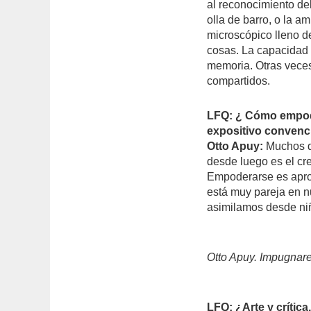
al reconocimiento del
olla de barro, o la a
microscópico lleno d
cosas. La capacidad 
memoria. Otras veces
compartidos.
LFQ: ¿ Cómo empode
expositivo convenci
Otto Apuy:
Muchos di
desde luego es el cr
Empoderarse es aprop
está muy pareja en n
asimilamos desde ni
Otto Apuy. Impugnar
LFQ; ¿Arte y crític