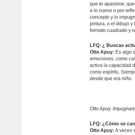
que te apasione, que 
a lo nuevo o por refl
concepto y lo impugn
pintura, o el dibujo 
formato cuadrado y r
LFQ: ¿ Buscas activ
Otto Apuy:
Es algo 
emociones, como cas
activa la capacidad 
como espíritu. Siemp
desde que era niño.
Otto Apuy. Impugnar
LFQ: ¿Cómo se carg
Otto Apuy:
A veces s