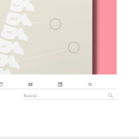
Instagram
YouTube
LinkedIn
Contacto
BUSCA
Buscar
por: