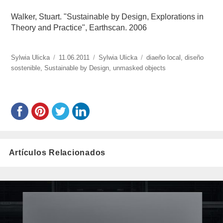
Walker, Stuart. "Sustainable by Design, Explorations in
Theory and Practice", Earthscan. 2006
https://www.experimenta.es/author/Sylwia%20Ulicka/
Sylwia Ulicka
Publicado
11.06.2011
Categorías
Sylwia Ulicka
Etiquetas
diaeño local
,
diseño
sostenible
,
Sustainable by Design
el
,
unmasked objects
Artículos Relacionados