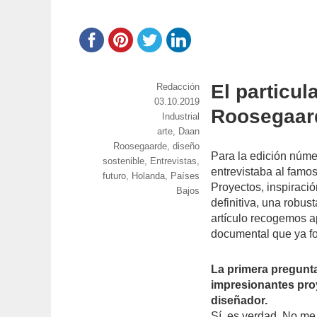
El particul
https://www.experimenta.es/author/red
Redacción
Publicado
03.10.2019
Roosegaar
el
Categorías
Industrial
Etiquetas
arte
,
Daan
Roosegaarde
,
diseño
Para la edición núm
sostenible
,
Entrevistas
,
entrevistaba al famo
futuro
,
Holanda
,
Países
Proyectos, inspiració
Bajos
definitiva, una robus
artículo recogemos a
documental que ya fo
La primera pregunt
impresionantes proy
diseñador.
Sí, es verdad. No me 