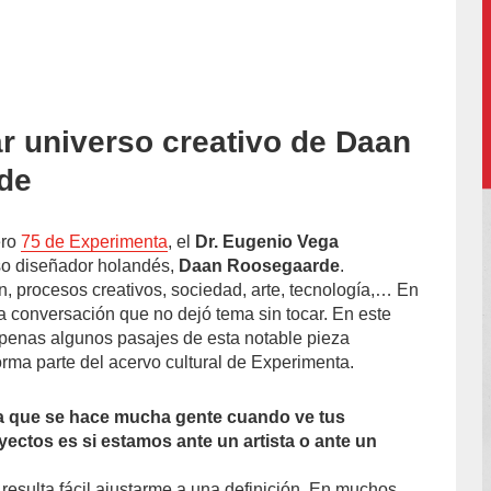
ar universo creativo de Daan
accion/
de
ero
75 de Experimenta
, el
Dr. Eugenio Vega
so diseñador holandés,
Daan Roosegaarde
.
n, procesos creativos, sociedad, arte, tecnología,… En
ta conversación que no dejó tema sin tocar. En este
penas algunos pasajes de esta notable pieza
rma parte del acervo cultural de Experimenta.
a que se hace mucha gente cuando ve tus
ectos es si estamos ante un artista o ante un
resulta fácil ajustarme a una definición. En muchos