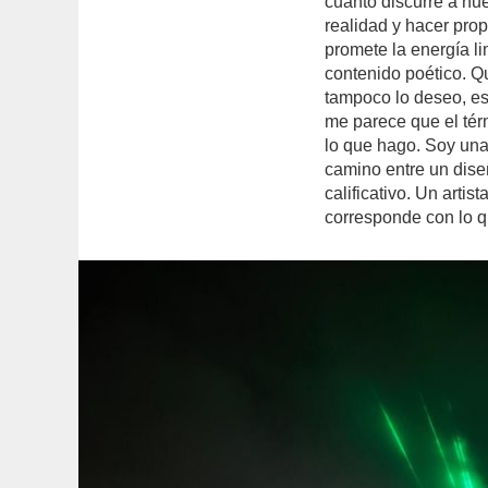
cuanto discurre a nue
realidad y hacer pr
promete la energía l
contenido poético. Q
tampoco lo deseo, es
me parece que el tér
lo que hago. Soy un
camino entre un diseñ
calificativo. Un arti
corresponde con lo q