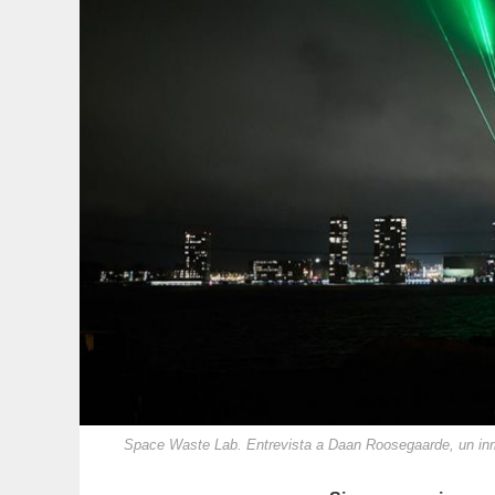
Space Waste Lab. Entrevista a Daan Roosegaarde, un inm