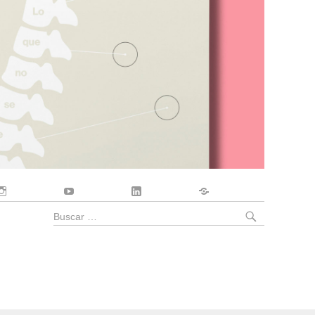
Instagram
YouTube
LinkedIn
Contacto
BUSCA
Buscar
por: