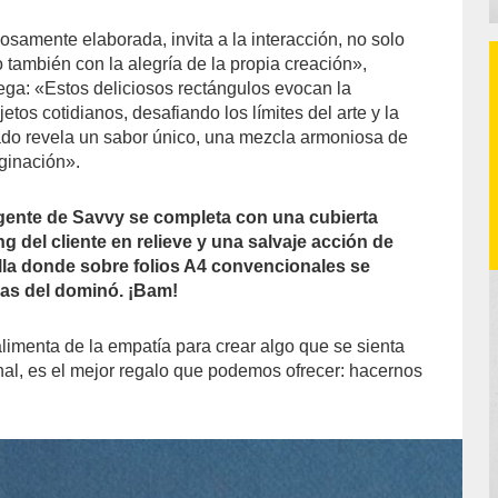
osamente elaborada, invita a la interacción, no solo
o también con la alegría de la propia creación»,
ega: «Estos deliciosos rectángulos evocan la
etos cotidianos, desafiando los límites del arte y la
ado revela un sabor único, una mezcla armoniosa de
ginación».
 gente de Savvy se completa con una cubierta
g del cliente en relieve y una salvaje acción de
lla donde sobre folios A4 convencionales se
las del dominó. ¡Bam!
alimenta de la empatía para crear algo que se sienta
 final, es el mejor regalo que podemos ofrecer: hacernos