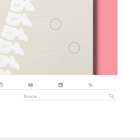
Instagram
YouTube
LinkedIn
Contacto
BUSCA
Buscar
por: