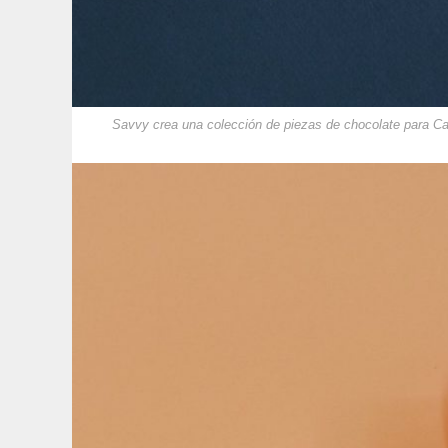
Savvy crea una colección de piezas de chocolate para C