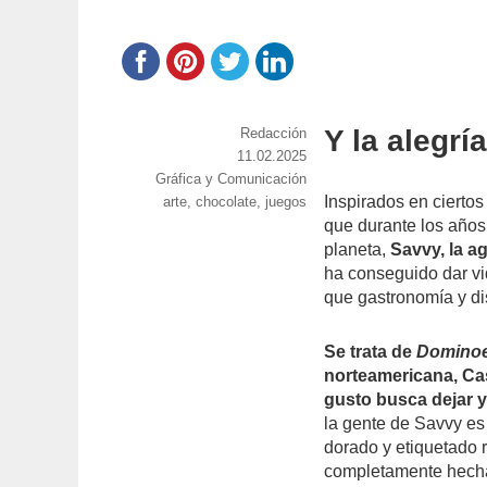
Y la alegrí
https://www.experimenta.es/author/red
Redacción
Publicado
11.02.2025
Categorías
Gráfica y Comunicación
el
Inspirados en cierto
Etiquetas
arte
,
chocolate
,
juegos
que durante los años 
planeta,
Savvy, la ag
ha conseguido dar v
que gastronomía y di
Se trata de
Domino
norteamericana, Ca
gusto busca dejar 
la gente de Savvy es
dorado y etiquetado 
completamente hecha