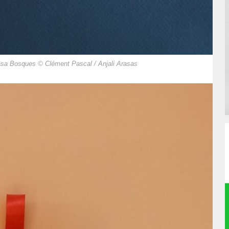
asa Bosques © Clément Pascal / Anjali Arasas