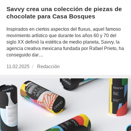
Savvy crea una colección de piezas de
chocolate para Casa Bosques
Inspirados en ciertos aspectos del fluxus, aquel famoso
movimiento artístico que durante los años 60 y 70 del
siglo XX definió la estética de medio planeta, Savvy, la
agencia creativa mexicana fundada por Rafael Prieto, ha
conseguido dar…
Publicado
11.02.2025
https://www.experimenta.es/author/redaccion/
Redacción
el