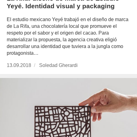
Yeyé. Identidad visual y packaging
El estudio mexicano Yeyé trabajó en el diseño de marca
de La Rifa, una chocolatería local que promueve el
respeto por el sabor y el origen del cacao. Para
materializar la propuesta, la agencia creativa eligió
desarrollar una identidad que tuviera a la jungla como
protagonista…
Publicado
13.09.2018
https://www.experimenta.es/author/soledad-
Soledad Gherardi
el
gherardi/