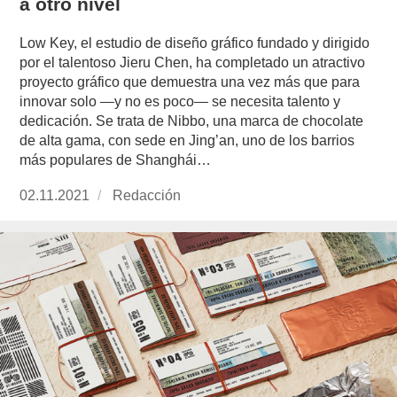
a otro nivel
Low Key, el estudio de diseño gráfico fundado y dirigido
por el talentoso Jieru Chen, ha completado un atractivo
proyecto gráfico que demuestra una vez más que para
innovar solo —y no es poco— se necesita talento y
dedicación. Se trata de Nibbo, una marca de chocolate
de alta gama, con sede en Jing’an, uno de los barrios
más populares de Shanghái…
Publicado
02.11.2021
https://www.experimenta.es/author/redaccion/
Redacción
el