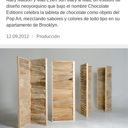
diseño neoyorquino que bajo el nombre Chocolate
Editions celebra la tableta de chocolate como objeto del
Pop Art, mezclando sabores y colores de todo tipo en su
apartamento de Brooklyn.
Publicado
12.09.2012
https://www.experimenta.es/author/produccion
Producción
el