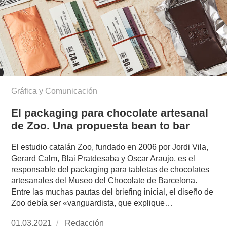
Gráfica y Comunicación
El packaging para chocolate artesanal
de Zoo. Una propuesta bean to bar
El estudio catalán Zoo, fundado en 2006 por Jordi Vila,
Gerard Calm, Blai Pratdesaba y Oscar Araujo, es el
responsable del packaging para tabletas de chocolates
artesanales del Museo del Chocolate de Barcelona.
Entre las muchas pautas del briefing inicial, el diseño de
Zoo debía ser «vanguardista, que explique…
Publicado
01.03.2021
https://www.experimenta.es/author/redaccion/
Redacción