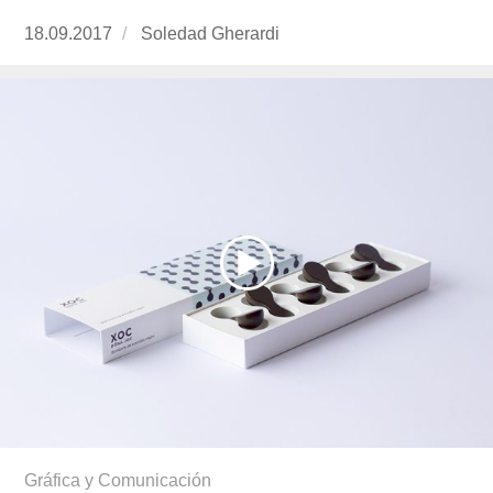
Publicado
18.09.2017
https://www.experimenta.es/author/soledad-
Soledad Gherardi
el
gherardi/
Gráfica y Comunicación