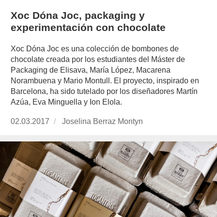
Xoc Dóna Joc, packaging y
experimentación con chocolate
Xoc Dóna Joc es una colección de bombones de
chocolate creada por los estudiantes del Máster de
Packaging de Elisava, María López, Macarena
Norambuena y Mario Montull. El proyecto, inspirado en
Barcelona, ha sido tutelado por los diseñadores Martín
Azúa, Eva Minguella y Ion Elola.
Publicado
02.03.2017
https://www.experimenta.es/author/joselina-
Joselina Berraz Montyn
el
berraz-
montyn/