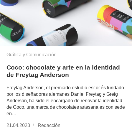
Gráfica y Comunicación
Coco: chocolate y arte en la identidad
de Freytag Anderson
Freytag Anderson, el premiado estudio escocés fundado
por los diseñadores alemanes Daniel Freytag y Greig
Anderson, ha sido el encargado de renovar la identidad
de Coco, una marca de chocolates artesanales con sede
en…
Publicado
21.04.2023
https://www.experimenta.es/author/redaccion/
Redacción