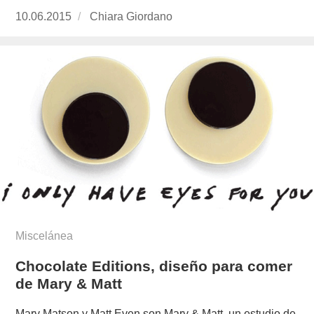
Publicado
10.06.2015
https://www.experimenta.es/author/chiara-
Chiara Giordano
el
giordano/
Miscelánea
Chocolate Editions, diseño para comer
de Mary & Matt
Mary Matson y Matt Even son Mary & Matt, un estudio de