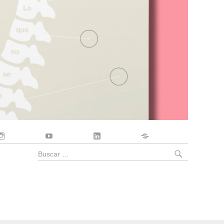
Instagram
YouTube
LinkedIn
Contacto
BUSCA
Buscar
por: