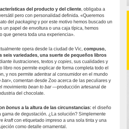
acterísticas del producto y del cliente
, obligaba a
versátil pero con personalidad definida. «Queremos
mato del
packaging
y por este motivo hemos buscado un
es un papel de envoltura o una caja típica, hemos
o que genera toda una experiencia».
actualmente opera desde la ciudad de Vic,
compuso,
s seis variedades, una suerte de pequeños libros
iante ilustraciones, textos y
copies
, sus cualidades y
o libro nos permite explicar de forma completa todo el
n, y nos permite adentrar al consumidor en el mundo
o bar»
, comentan desde Zoo acerca de las peculiares y
el movimiento
bean to bar
—producción artesanal de
ndustria del chocolate.
con
bonus
a la altura de las circunstancias:
el diseño
a gama de degustación. ¿La solución? Simplemente
re
kraft
con etiquetado impreso a una sola tinta y una
sujeción como detalle ornamental.