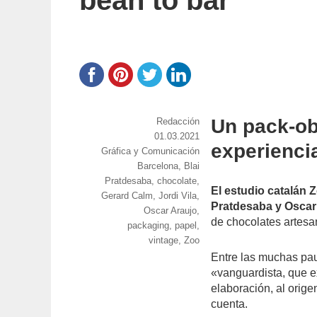
bean to bar
Un pack-ob
https://www.experimenta.es/author/red
Redacción
Publicado
01.03.2021
experienci
Categorías
Gráfica y Comunicación
el
Etiquetas
Barcelona
,
Blai
Pratdesaba
,
chocolate
,
El estudio catalán 
Gerard Calm
,
Jordi Vila
,
Pratdesaba y Oscar
Oscar Araujo
,
de chocolates artesa
packaging
,
papel
,
vintage
,
Zoo
Entre las muchas pa
«vanguardista, que e
elaboración, al orig
cuenta.