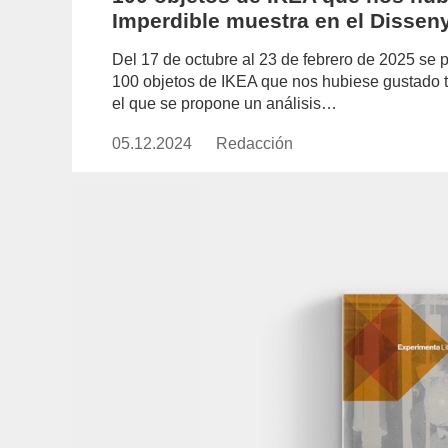
Imperdible muestra en el Dissen
Del 17 de octubre al 23 de febrero de 2025 se p
100 objetos de IKEA que nos hubiese gustado t
el que se propone un análisis…
05.12.2024
Publicado
Redacción
https://www.experimenta.es/aut
el