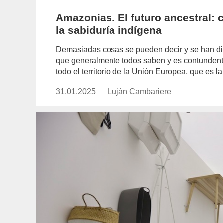
Amazonias. El futuro ancestral: 
la sabiduría indígena
Demasiadas cosas se pueden decir y se han d
que generalmente todos saben y es contundent
todo el territorio de la Unión Europea, que es 
31.01.2025
Publicado
Luján Cambariere
https://www.experimenta.es/auth
el
cambariere/