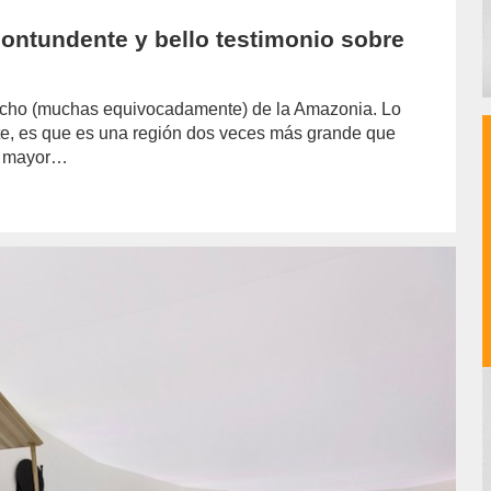
contundente y bello testimonio sobre
icho (muchas equivocadamente) de la Amazonia. Lo
e, es que es una región dos veces más grande que
la mayor…
or/lujan-