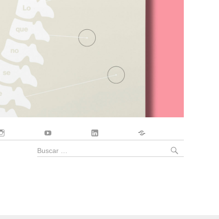
Instagram
YouTube
LinkedIn
Contacto
BUSCA
Buscar
por: