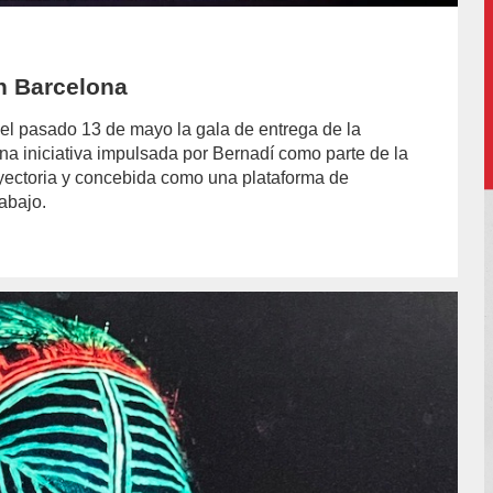
n Barcelona
el pasado 13 de mayo la gala de entrega de la
a iniciativa impulsada por Bernadí como parte de la
yectoria y concebida como una plataforma de
rabajo.
hor/marcelo-