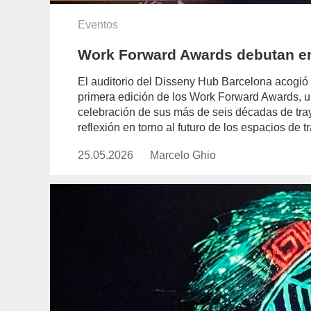
Eventos
Work Forward Awards debutan e
El auditorio del Disseny Hub Barcelona acogió 
primera edición de los Work Forward Awards, un
celebración de sus más de seis décadas de tra
reflexión en torno al futuro de los espacios de t
25.05.2026
Publicado
Marcelo Ghio
https://www.experimenta.es/aut
el
ghio/