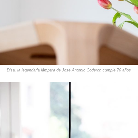
Disa, la legendaria lámpara de José Antonio Coderch cumple 70 años