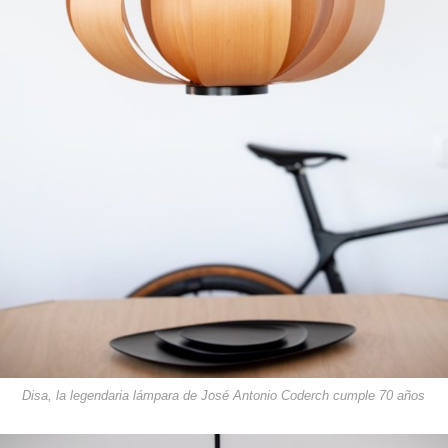
Disa, la legendaria lámpara de José Antonio Coderch cumple 70 años