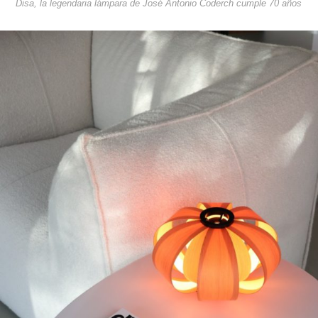
Disa, la legendaria lámpara de José Antonio Coderch cumple 70 años