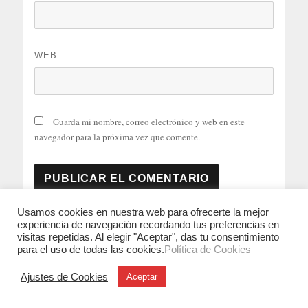
WEB
Guarda mi nombre, correo electrónico y web en este
navegador para la próxima vez que comente.
Usamos cookies en nuestra web para ofrecerte la mejor
Este sitio usa Akismet para reducir el spam.
Aprende
experiencia de navegación recordando tus preferencias en
cómo se procesan los datos de tus comentarios.
visitas repetidas. Al elegir "Aceptar", das tu consentimiento
para el uso de todas las cookies.
Política de Cookies
Ajustes de Cookies
Aceptar