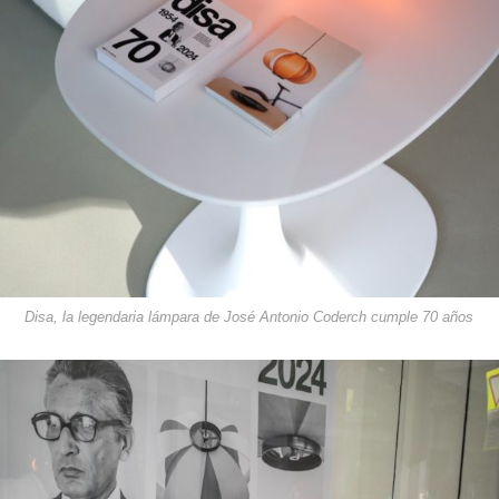
Disa, la legendaria lámpara de José Antonio Coderch cumple 70 años