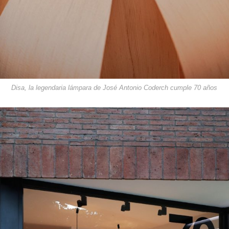
Disa, la legendaria lámpara de José Antonio Coderch cumple 70 años