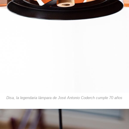
Disa, la legendaria lámpara de José Antonio Coderch cumple 70 años