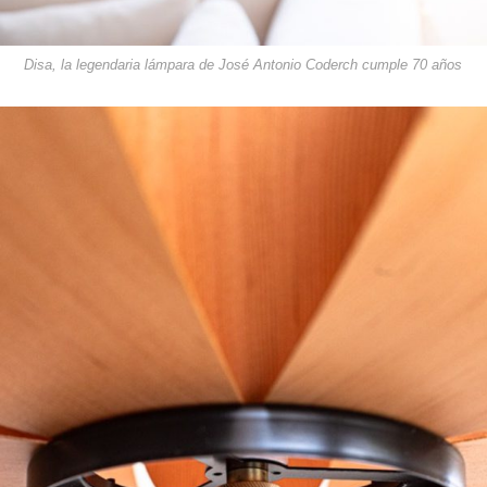
Disa, la legendaria lámpara de José Antonio Coderch cumple 70 años