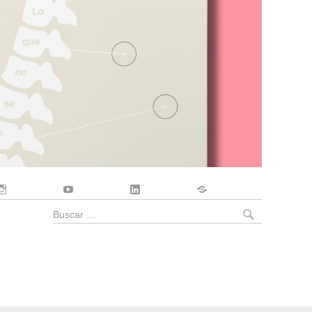
Instagram
YouTube
LinkedIn
Contacto
BUSCA
Buscar
por: