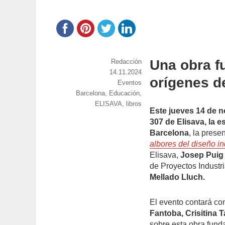
Una obra f
https://www.experimenta.es/author/red
Redacción
Publicado
14.11.2024
orígenes d
el
Categorías
Eventos
Etiquetas
Barcelona
,
Educación
,
ELISAVA
,
libros
Este jueves 14 de n
307 de Elisava, la e
Barcelona
, la prese
albores del diseño i
Elisava,
Josep Puig
de Proyectos Industri
Mellado Lluch.
El evento contará con
Fantoba, Crisitina 
sobre esta obra fund