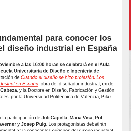
undamental para conocer los
accion/
el diseño industrial en España
oviembre a las 16:00 horas se celebrará en el Aula
scuela Universitaria de Diseño e Ingeniería de
ntación de
Cuando el diseño se hizo profesión. Los
ndustrial en España
, obra del diseñador industrial, ex de
 Cabeza
, y la Doctora en Diseño, Fabricación y Gestión
ales, por la Universidad Politécnica de Valencia,
Pilar
 la participación de
Juli Capella, Maria Visa, Pol
Taverner y Josep Puig.
Los protagonistas debatirán
amental para conocer los orígenes del diseño industrial