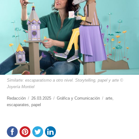
Similarte: escaparatismo a otro nivel. Storytelling, papel y arte ©
Joyería Montiel
https://www.experimenta.es/author/redaccion/
Redacción
Publicado
26.03.2025
Categorías
Gráfica y Comunicación
Etiquetas
arte
,
escaparates
,
el
papel