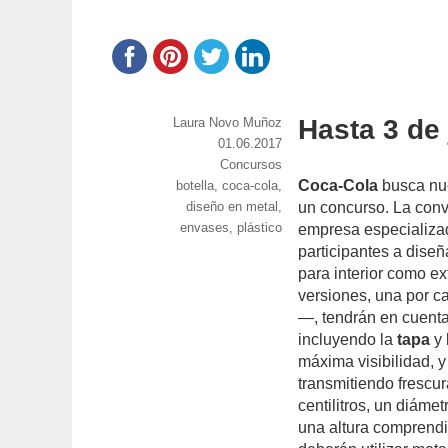
Hasta 3 de 
https://www.experimenta.es/author/laura-
Laura Novo Muñoz
novo-
Publicado
01.06.2017
munoz/
el
Categorías
Concursos
Coca-Cola
busca nue
Etiquetas
botella
,
coca-cola
,
diseño en metal
,
un concurso. La conv
envases
,
plástico
empresa especializad
participantes a dise
para interior como ex
versiones, una por c
—, tendrán en cuent
incluyendo la
tapa
y 
máxima visibilidad, y
transmitiendo frescur
centilitros, un diáme
una altura comprendid