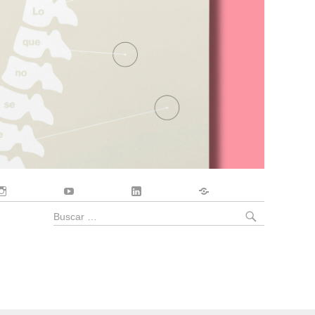
Instagram
YouTube
LinkedIn
Contacto
BUSCA
Buscar
por: