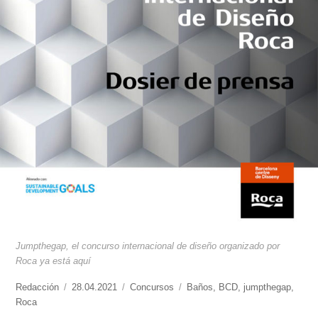
Jumpthegap, el concurso internacional de diseño organizado por
Roca ya está aquí
https://www.experimenta.es/author/redaccion/
Redacción
Publicado
28.04.2021
Categorías
Concursos
Etiquetas
Baños
,
BCD
,
jumpthegap
,
Roca
el