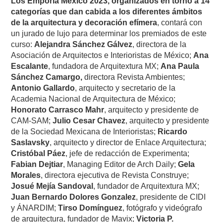
Los Emporia México 2023, organizados en torno a 14
categorías que dan cabida a los diferentes ámbitos
de la arquitectura y decoración efímera
, contará con
un jurado de lujo para determinar los premiados de este
curso:
Alejandra Sánchez Gálvez
, directora de la
Asociación de Arquitectos e Interioristas de México;
Ana
Escalante
, fundadora de Arquitextura MX;
Ana Paula
Sánchez Camargo,
directora Revista Ambientes;
Antonio Gallardo
, arquitecto y secretario de la
Academia Nacional de Arquitectura de México;
Honorato Carrasco Mahr
, arquitecto y presidente de
CAM-SAM;
Julio Cesar Chavez
, arquitecto y presidente
de la Sociedad Mexicana de Interioristas;
Ricardo
Saslavsky
, arquitecto y director de Enlace Arquitectura;
Cristóbal Páez
, jefe de redacción de Experimenta;
Fabian Dejtiar
, Managing Editor de Arch Daily;
Gela
Morales
, directora ejecutiva de Revista Construye;
Josué Mejía Sandoval
, fundador de Arquitextura MX;
Juan Bernardo Dolores Gonzalez
, presidente de CIDI
y ÁNARDIM;
Tirso Domínguez
, fotógrafo y videógrafo
de arquitectura, fundador de Mavix;
Victoria P.