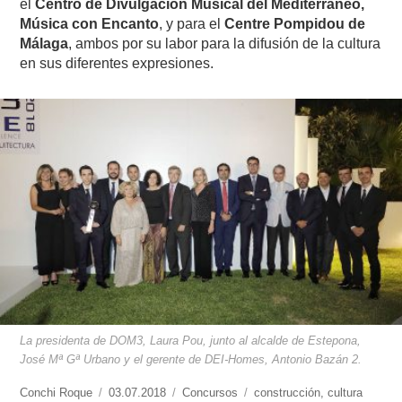
el
Centro de Divulgación Musical del Mediterráneo,
Música con Encanto
, y para el
Centre Pompidou de
Málaga
, ambos por su labor para la difusión de la cultura
en sus diferentes expresiones.
La presidenta de DOM3, Laura Pou, junto al alcalde de Estepona,
José Mª Gª Urbano y el gerente de DEI-Homes, Antonio Bazán 2.
https://www.experimenta.es/author/conchi-
Conchi Roque
Publicado
03.07.2018
Categorías
Concursos
Etiquetas
construcción
,
cultura