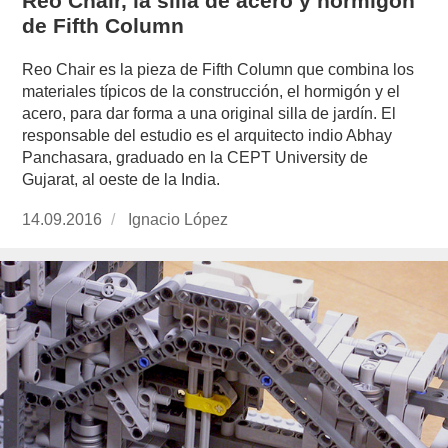
Reo Chair, la silla de acero y hormigón
de Fifth Column
Reo Chair es la pieza de Fifth Column que combina los
materiales típicos de la construcción, el hormigón y el
acero, para dar forma a una original silla de jardín. El
responsable del estudio es el arquitecto indio Abhay
Panchasara, graduado en la CEPT University de
Gujarat, al oeste de la India.
Publicado
14.09.2016
https://www.experimenta.es/author/nacho-
Ignacio López
el
lopez/