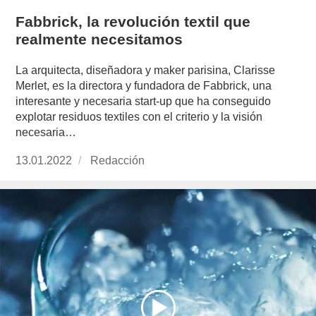
Fabbrick, la revolución textil que
realmente necesitamos
La arquitecta, diseñadora y maker parisina, Clarisse
Merlet, es la directora y fundadora de Fabbrick, una
interesante y necesaria start-up que ha conseguido
explotar residuos textiles con el criterio y la visión
necesaria…
Publicado
13.01.2022
https://www.experimenta.es/author/redaccion/
Redacción
el