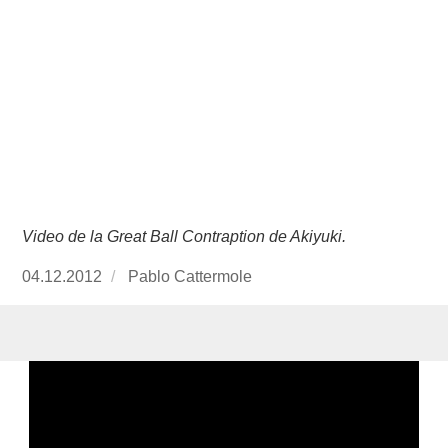
Video de la Great Ball Contraption de Akiyuki.
Publicado
04.12.2012
https://www.experimenta.es/author/Pablo%20
Pablo Cattermole
el