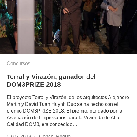
Concursos
Terral y Virazón, ganador del
DOM3PRIZE 2018
El proyecto Terral y Virazón, de los arquitectos Alejandro
Martín y David Tuan Huynh Duc se ha hecho con el
premio DOM3PRIZE 2018. El premio, otorgado por la
Asociación de Empresarios para la Vivienda de Alta
Calidad DOM3, era concedido…
Publicado
03.07.2018
https://www.experimenta.es/author/conchi-
Conchi Roque