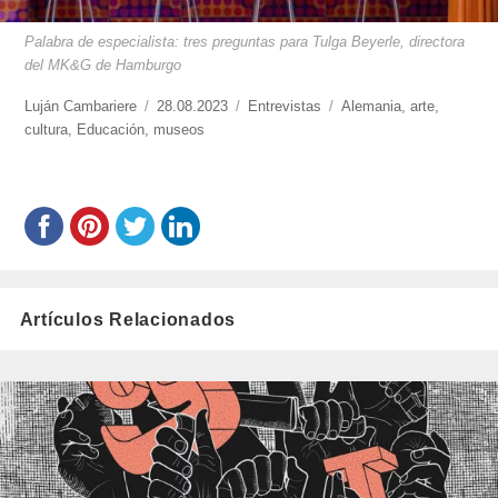
Palabra de especialista: tres preguntas para Tulga Beyerle, directora
del MK&G de Hamburgo
https://www.experimenta.es/author/lujan-
Luján Cambariere
Publicado
28.08.2023
Categorías
Entrevistas
Etiquetas
Alemania
,
arte
,
cambariere/
cultura
,
Educación
,
museos
el
Artículos Relacionados