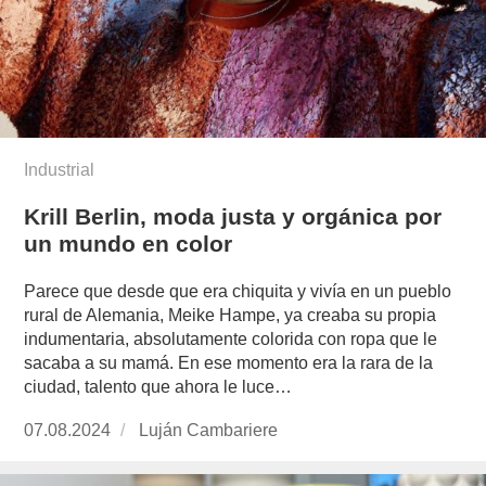
Industrial
Krill Berlin, moda justa y orgánica por
un mundo en color
Parece que desde que era chiquita y vivía en un pueblo
rural de Alemania, Meike Hampe, ya creaba su propia
indumentaria, absolutamente colorida con ropa que le
sacaba a su mamá. En ese momento era la rara de la
ciudad, talento que ahora le luce…
Publicado
07.08.2024
https://www.experimenta.es/author/lujan-
Luján Cambariere
el
cambariere/