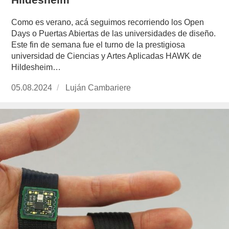
Como es verano, acá seguimos recorriendo los Open
Days o Puertas Abiertas de las universidades de diseño.
Este fin de semana fue el turno de la prestigiosa
universidad de Ciencias y Artes Aplicadas HAWK de
Hildesheim…
Publicado
05.08.2024
https://www.experimenta.es/author/lujan-
Luján Cambariere
el
cambariere/