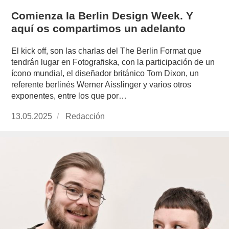
Comienza la Berlin Design Week. Y
aquí os compartimos un adelanto
El kick off, son las charlas del The Berlin Format que
tendrán lugar en Fotografiska, con la participación de un
ícono mundial, el diseñador británico Tom Dixon, un
referente berlinés Werner Aisslinger y varios otros
exponentes, entre los que por…
Publicado
13.05.2025
https://www.experimenta.es/author/redaccion/
Redacción
el