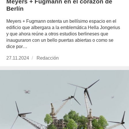
Meyers + Fugmann en el corazón de
Berlín
Meyers + Fugmann ostenta un bellísimo espacio en el
edificio que albergara a la emblemática Hella Jongerius
y que ahora reúne a otros estudios berlineses que
inauguraron con un bello puertas abiertas o como se
dice por…
Publicado
27.11.2024
https://www.experimenta.es/author/redaccion/
Redacción
el