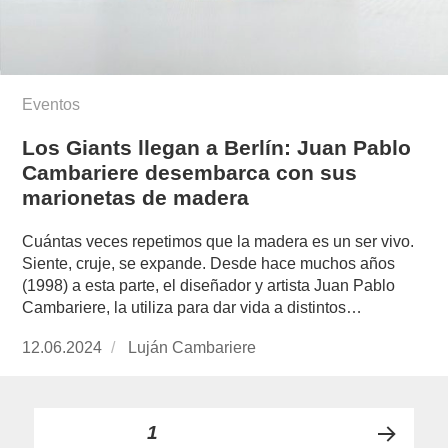
Eventos
Los Giants llegan a Berlín: Juan Pablo
Cambariere desembarca con sus
marionetas de madera
Cuántas veces repetimos que la madera es un ser vivo.
Siente, cruje, se expande. Desde hace muchos años
(1998) a esta parte, el diseñador y artista Juan Pablo
Cambariere, la utiliza para dar vida a distintos…
Publicado
12.06.2024
https://www.experimenta.es/author/lujan-
Luján Cambariere
el
cambariere/
Paginación
PÁGINA
1