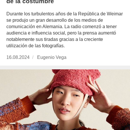
de la costumbre
Durante los turbulentos años de la República de Weimar
se produjo un gran desarrollo de los medios de
comunicación en Alemania. La radio comenzó a tener
audiencia e influencia social, pero la prensa aumentó
notablemente sus tiradas gracias a la creciente
utilización de las fotografías.
Publicado
16.08.2024
https://www.experimenta.es/author/info1/
Eugenio Vega
el