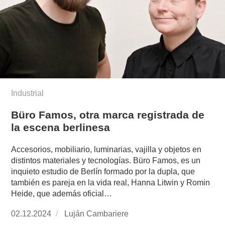
Industrial
Büro Famos, otra marca registrada de
la escena berlinesa
Accesorios, mobiliario, luminarias, vajilla y objetos en
distintos materiales y tecnologías. Büro Famos, es un
inquieto estudio de Berlín formado por la dupla, que
también es pareja en la vida real, Hanna Litwin y Romin
Heide, que además oficial…
Publicado
02.12.2024
https://www.experimenta.es/author/lujan-
Luján Cambariere