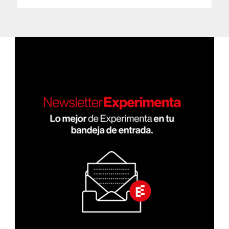
PRÓ
de
XIMA
PÁGI
entradas
NA