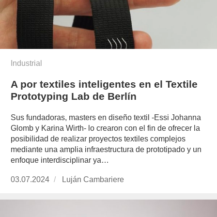
Industrial
A por textiles inteligentes en el Textile
Prototyping Lab de Berlín
Sus fundadoras, masters en diseño textil -Essi Johanna
Glomb y Karina Wirth- lo crearon con el fin de ofrecer la
posibilidad de realizar proyectos textiles complejos
mediante una amplia infraestructura de prototipado y un
enfoque interdisciplinar ya…
Publicado
03.07.2024
https://www.experimenta.es/author/lujan-
Luján Cambariere
el
cambariere/