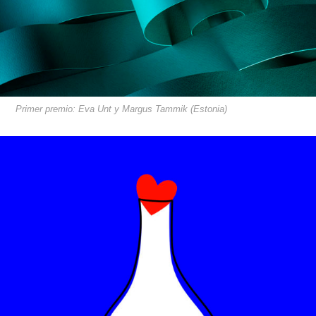
Primer premio: Eva Unt y Margus Tammik (Estonia)