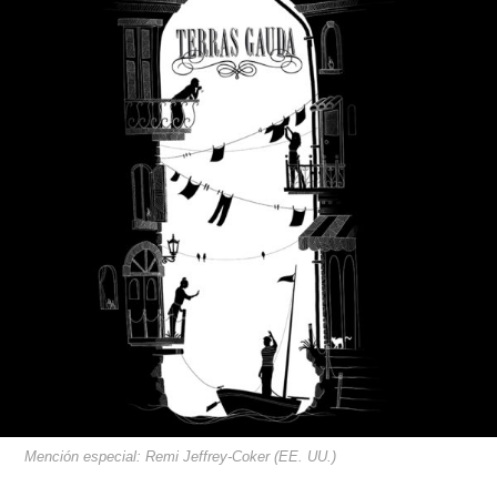
Mención especial: Remi Jeffrey-Coker (EE. UU.)