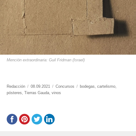
Mención extraordinaria: Guil Fridman (Israel)
https://www.experimenta.es/author/redaccion/
Redacción
Publicado
08.09.2021
Categorías
Concursos
Etiquetas
bodegas
,
cartelismo
,
pósteres
,
Tierras Gauda
el
,
vinos