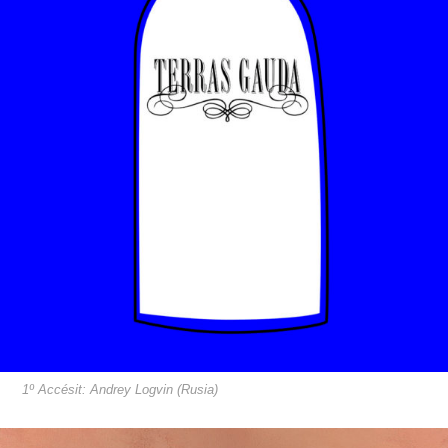
1º Accésit: Andrey Logvin (Rusia)