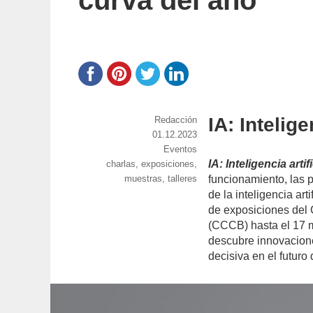
curva del año
IA: Intelige
https://www.experimenta.es/author/red
Redacción
Publicado
01.12.2023
el
Categorías
Eventos
IA: Inteligencia artifi
Etiquetas
charlas
,
exposiciones
,
muestras
,
talleres
funcionamiento, las po
de la inteligencia art
de exposiciones del
(CCCB) hasta el 17 m
descubre innovaciones
decisiva en el futur