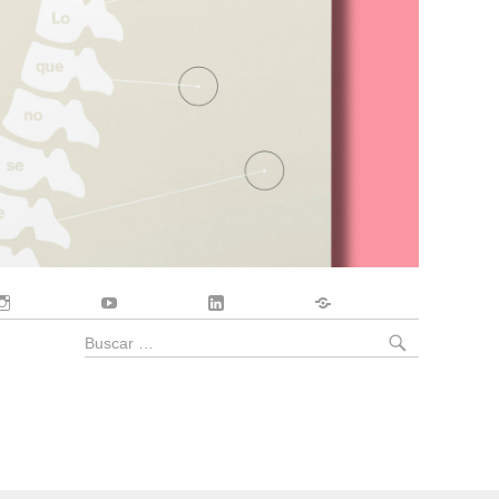
Instagram
YouTube
LinkedIn
Contacto
BUSCA
Buscar
por: