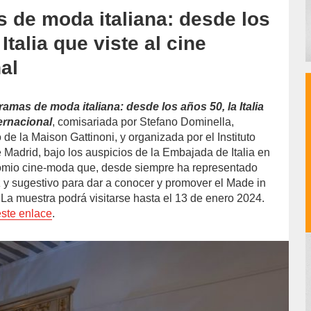
 de moda italiana: desde los
Ita­lia que viste al cine
al
amas de moda italiana: desde los años 50, la Ita­lia
ternacional
, comisariada por Stefano Dominella,
de la Maison Gattinoni, y organizada por el Institu­to
e Madrid, bajo los auspicios de la Embajada de Italia en
nomio cine-moda que, desde siempre ha representado
 y sugestivo para dar a co­nocer y promover el Made in
o. La muestra podrá visitarse hasta el 13 de enero 2024.
este enlace
.