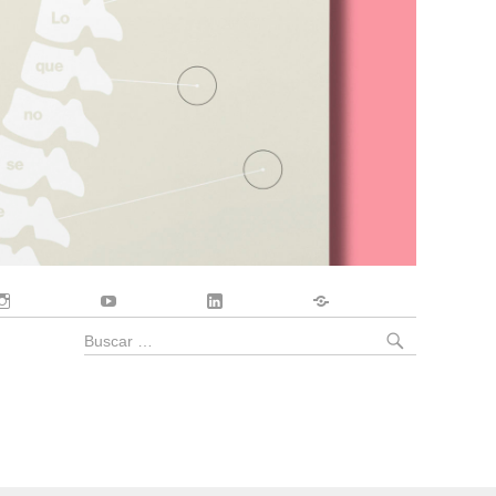
Instagram
YouTube
LinkedIn
Contacto
BUSCA
Buscar
por: