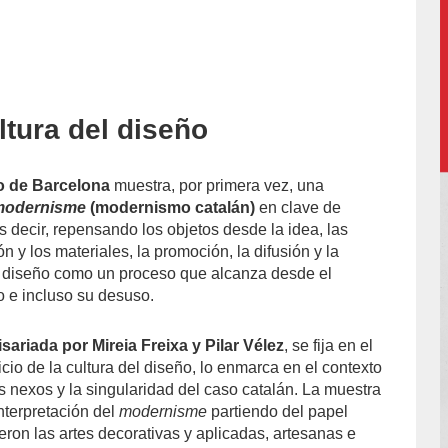
ltura del diseño
accion/
o de Barcelona
muestra, por primera vez, una ​
modernisme
(modernismo catalán)
en clave de
 es decir, repensando los objetos desde la idea, las
n y los materiales, la promoción, la difusión y la
l diseño como un proceso que alcanza desde el
o e incluso su desuso.
ariada por Mireia Freixa y Pilar Vélez
, se fija en el
cio de la cultura del diseño, lo enmarca en el contexto
s nexos y la singularidad del caso catalán. La muestra
nterpretación del
modernisme
partiendo del ​papel
eron las artes decorativas y aplicadas, artesanas e