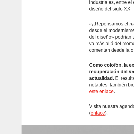
industriales​, entre e
diseño del siglo XX.
«¿Repensamos el
m
desde el modernisme?
del diseño» podrían 
va más allá del mome
comentan desde la o
Como colofón, la e
recuperación del
m
actualidad.
El result
notables, también bi
este enlace
.
Visita nuestra agend
(
enlace
).