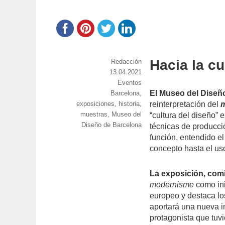
Hacia la cu
https://www.experimenta.es/author/red
Redacción
Publicado
13.04.2021
el
Categorías
Eventos
El Museo del Diseñ
Etiquetas
Barcelona
,
exposiciones
,
historia
,
reinterpretación del
muestras
,
Museo del
“cultura del diseño”​
Diseño de Barcelona
técnicas de producció
función, entendido e
concepto hasta el us
La exposición, comis
modernisme
como ini
europeo y destaca lo
aportará una nueva i
protagonista que tuvi