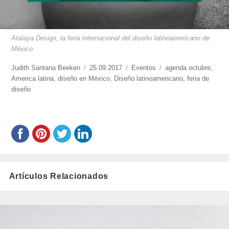
Atalaya Design, la feria internacional del diseño latinoamericano de
México
https://www.experimenta.es/author/judith-
Judith Santana Beeken
Publicado
25.09.2017
Categorías
Eventos
Etiquetas
agenda octubre
,
santana-
America latina
,
diseño en México
el
,
Diseño latinoamericano
,
feria de
beeken/
diseño
Artículos Relacionados