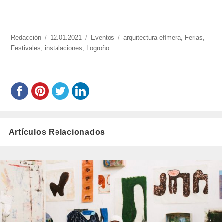
https://www.experimenta.es/author/redaccion/
Redacción
Publicado
12.01.2021
Categorías
Eventos
Etiquetas
arquitectura efímera
,
Ferias
,
Festivales
,
instalaciones
el
,
Logroño
Artículos Relacionados