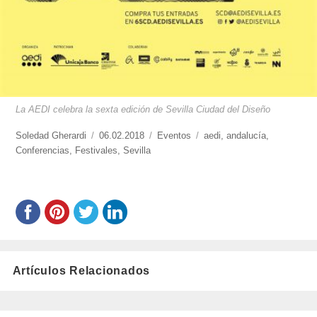
La AEDI celebra la sexta edición de Sevilla Ciudad del Diseño
https://www.experimenta.es/author/soledad-
Soledad Gherardi
Publicado
06.02.2018
Categorías
Eventos
Etiquetas
aedi
,
andalucía
,
gherardi/
Conferencias
,
Festivales
el
,
Sevilla
Artículos Relacionados